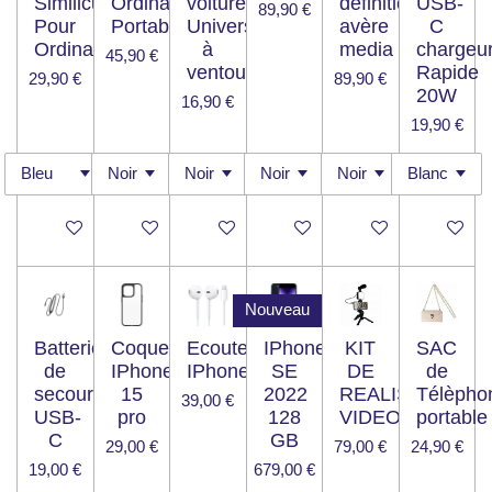
Similicuir
Ordinateur
voiture
définition
USB-
89,90 €
Pour
Portable
Universel
avère
C
Ordinateur
à
media
chargeu
45,90 €
ventous
Rapide
29,90 €
89,90 €
20W
16,90 €
19,90 €
Ajouter au panier
Ajouter au panier
Ajouter au panier
Ajouter au panier
Ajouter au panier
Ajouter a
Nouveau
Batterie
Coque
Ecouteur
IPhone
KIT
SAC
de
IPhone
IPhone
SE
DE
de
secours
15
2022
REALISATION
Télèpho
39,00 €
USB-
pro
128
VIDEO
portable
C
GB
29,00 €
79,00 €
24,90 €
19,00 €
679,00 €