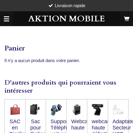
Livraison rapide
Passer
au
AKTION MOBILE
contenu
principal
Panier
Il n'y a aucun produit dans votre panier.
D'autres produits qui pourraient vous
intéresser
SAC
Sac
Support
Webcam
webcam
Adaptat
en
pour
Téléphone
haute
haute
Secteur