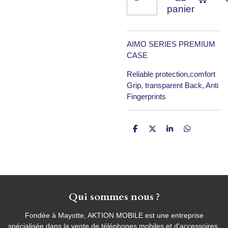
panier
AIMO SERIES PREMIUM
CASE
Reliable protection,comfort
Grip, transparent Back, Anti
Fingerprints
P
P
P
P
a
a
a
a
r
r
r
r
t
t
t
t
a
a
a
a
g
g
g
g
e
e
e
e
r
r
r
r
Qui sommes nous ?
Fondée à Mayotte, AKTION MOBILE est une entreprise
spécialisée dans la vente de téléphones mobiles et d'accessoires.