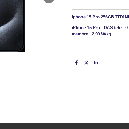
Iphone 15 Pro 256GB TITAN
iPhone 15 Pro : DAS tête : 0
membre : 2,99 W/kg
P
P
P
a
a
a
r
r
r
t
t
t
a
a
a
g
g
g
e
e
e
r
r
r