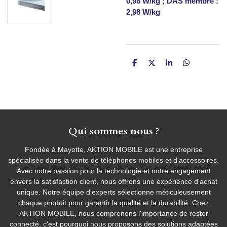
0,98 W/kg ; DAS membre :
2,98 W/kg
P
P
P
P
a
a
a
a
r
r
r
r
t
t
t
t
a
a
a
a
g
g
g
g
e
e
e
e
r
r
r
r
Qui sommes nous ?
Fondée à Mayotte, AKTION MOBILE est une entreprise
spécialisée dans la vente de téléphones mobiles et d'accessoires.
Avec notre passion pour la technologie et notre engagement
envers la satisfaction client, nous offrons une expérience d'achat
unique. Notre équipe d'experts sélectionne méticuleusement
chaque produit pour garantir la qualité et la durabilité. Chez
AKTION MOBILE, nous comprenons l'importance de rester
connecté, c'est pourquoi nous proposons des solutions adaptées