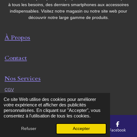
à tous les besoins, des derniers smartphones aux accessoires
indispensables. Visitez notre magasin ou notre site web pour
découvrir notre large gamme de produits.
À Propos
Contact
Nos Services
CGV
© 2024 - 2026 AKTION MOBILE
Ce site Web utilise des cookies pour améliorer
Propulsé par
Webador
votre expérience et afficher des publicités
personnalisées. En cliquant sur "Accepter", vous
consentez à l'utilisation de tous les cookies.
Refuser
Accepter
E-mail
Téléphone
Carte
Facebook