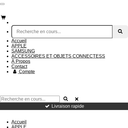
Passer
AKTION MOBILE
au
contenu
principal
Accueil
APPLE
SAMSUNG
ACCESSOIRES ET OBJETS CONNECTESS
À Propos
Contact
Compte
Livraison rapide
AKTION MOBILE
Accueil
APPLE