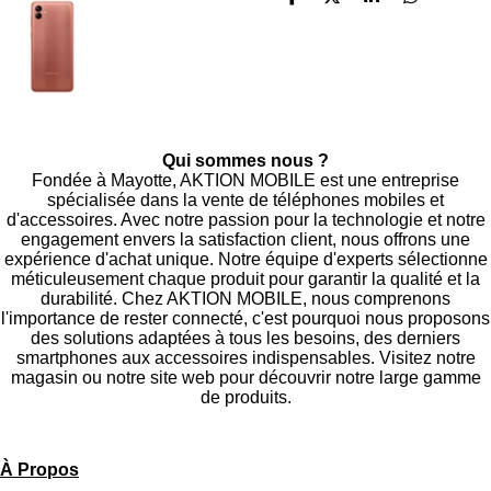
P
P
P
P
a
a
a
a
r
r
r
r
t
t
t
t
a
a
a
a
g
g
g
g
e
e
e
e
r
r
r
r
Qui sommes nous ?
Fondée à Mayotte, AKTION MOBILE est une entreprise
spécialisée dans la vente de téléphones mobiles et
d'accessoires. Avec notre passion pour la technologie et notre
engagement envers la satisfaction client, nous offrons une
expérience d'achat unique. Notre équipe d'experts sélectionne
méticuleusement chaque produit pour garantir la qualité et la
durabilité. Chez AKTION MOBILE, nous comprenons
l'importance de rester connecté, c'est pourquoi nous proposons
des solutions adaptées à tous les besoins, des derniers
smartphones aux accessoires indispensables. Visitez notre
magasin ou notre site web pour découvrir notre large gamme
de produits.
À Propos