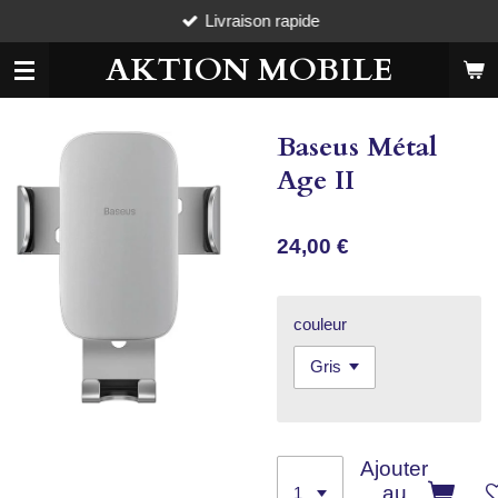
Livraison rapide
Passer
au
AKTION MOBILE
contenu
principal
Baseus Métal
Age II
24,00 €
couleur
Ajouter
au