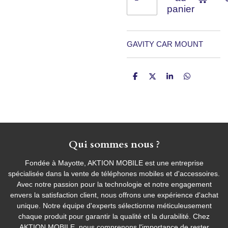
panier
GAVITY CAR MOUNT
P
P
P
P
a
a
a
a
r
r
r
r
t
t
t
t
a
a
a
a
g
g
g
g
e
e
e
e
r
r
r
r
Qui sommes nous ?
Fondée à Mayotte, AKTION MOBILE est une entreprise
spécialisée dans la vente de téléphones mobiles et d'accessoires.
Avec notre passion pour la technologie et notre engagement
envers la satisfaction client, nous offrons une expérience d'achat
unique. Notre équipe d'experts sélectionne méticuleusement
chaque produit pour garantir la qualité et la durabilité. Chez
AKTION MOBILE, nous comprenons l'importance de rester