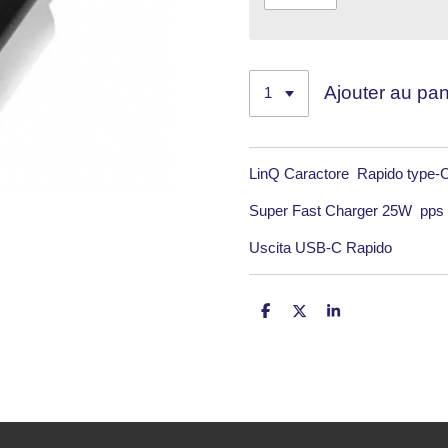
Ajouter au pan
LinQ Caractore Rapido type-
Super Fast Charger 25W pp
Uscita USB-C Rapido
P
P
P
a
a
a
r
r
r
t
t
t
a
a
a
g
g
g
e
e
e
r
r
r