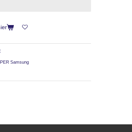
ier
C
s PER Samsung