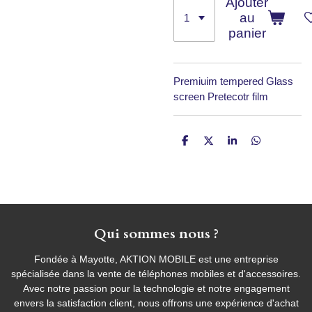
Ajouter
au
panier
Premiuim tempered Glass
screen Pretecotr film
P
P
P
P
a
a
a
a
r
r
r
r
t
t
t
t
a
a
a
a
g
g
g
g
e
e
e
e
r
r
r
r
Qui sommes nous ?
Fondée à Mayotte, AKTION MOBILE est une entreprise
spécialisée dans la vente de téléphones mobiles et d'accessoires.
Avec notre passion pour la technologie et notre engagement
envers la satisfaction client, nous offrons une expérience d'achat