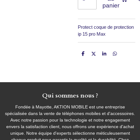
panier
Protect coque de protection
ip 15 pro Max
P
P
P
P
a
a
a
a
r
r
r
r
t
t
t
t
a
a
a
a
g
g
g
g
e
e
e
e
r
r
r
r
Qui sommes nous ?
Fondée à Mayotte, AKTION MOBILE est une entreprise
spécialisée dans la vente de téléphones mobiles et d'accessoires.
Avec notre passion pour la technologie et notre engagement
envers la satisfaction client, nous offrons une expérience d'achat
unique. Notre équipe d'experts sélectionne méticuleusement
chaque produit pour garantir la qualité et la durabilité. Chez