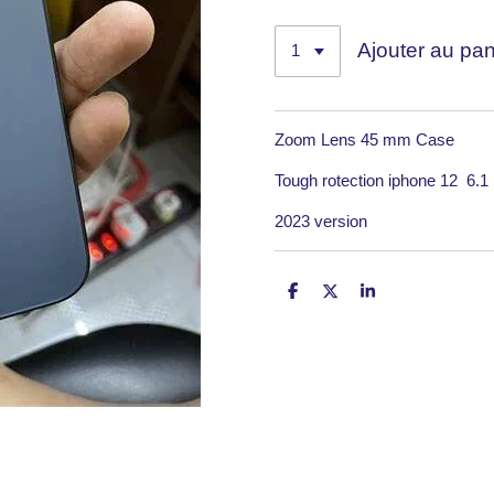
Ajouter au pan
Zoom Lens 45 mm Case
Tough rotection iphone 12 6.1
2023 version
P
P
P
a
a
a
r
r
r
t
t
t
a
a
a
g
g
g
e
e
e
r
r
r