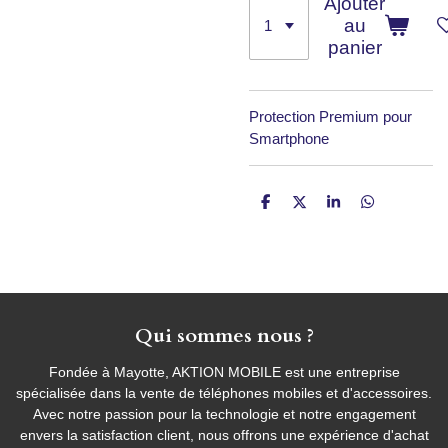
Ajouter
au
panier
Protection Premium pour
Smartphone
P
P
P
P
a
a
a
a
r
r
r
r
t
t
t
t
a
a
a
a
g
g
g
g
e
e
e
e
r
r
r
r
Qui sommes nous ?
Fondée à Mayotte, AKTION MOBILE est une entreprise
spécialisée dans la vente de téléphones mobiles et d'accessoires.
Avec notre passion pour la technologie et notre engagement
envers la satisfaction client, nous offrons une expérience d'achat