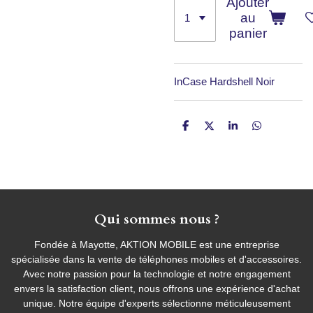
Ajouter
au
panier
InCase Hardshell Noir
P
P
P
P
a
a
a
a
r
r
r
r
t
t
t
t
a
a
a
a
g
g
g
g
e
e
e
e
r
r
r
r
Qui sommes nous ?
Fondée à Mayotte, AKTION MOBILE est une entreprise
spécialisée dans la vente de téléphones mobiles et d'accessoires.
Avec notre passion pour la technologie et notre engagement
envers la satisfaction client, nous offrons une expérience d'achat
unique. Notre équipe d'experts sélectionne méticuleusement